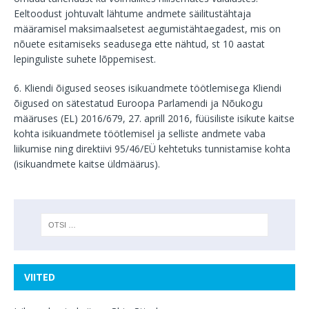
Eeltoodust johtuvalt lähtume andmete säilitustähtaja
määramisel maksimaalsetest aegumistähtaegadest, mis on
nõuete esitamiseks seadusega ette nähtud, st 10 aastat
lepinguliste suhete lõppemisest.
6. Kliendi õigused seoses isikuandmete töötlemisega Kliendi
õigused on sätestatud Euroopa Parlamendi ja Nõukogu
määruses (EL) 2016/679, 27. aprill 2016, füüsiliste isikute kaitse
kohta isikuandmete töötlemisel ja selliste andmete vaba
liikumise ning direktiivi 95/46/EÜ kehtetuks tunnistamise kohta
(isikuandmete kaitse üldmäärus).
VIITED