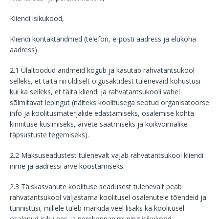
Kliendi isikukood,
Kliendi kontaktandmed (telefon, e-posti aadress ja elukoha
aadress).
2.1 Ülaltoodud andmeid kogub ja kasutab rahvatantsukool
selleks, et täita nii üldiselt õigusaktidest tulenevaid kohustusi
kui ka selleks, et täita kliendi ja rahvatantsukooli vahel
sõlmitavat lepingut (näiteks koolitusega seotud organisatoorse
info ja koolitusmaterjalide edastamiseks, osalemise kohta
kinnituse küsimiseks, arvete saatmiseks ja kõikvõimalike
täpsustuste tegemiseks).
2.2 Maksuseadustest tulenevalt vajab rahvatantsukool kliendi
nime ja aadressi arve koostamiseks.
2.3 Täiskasvanute koolituse seadusest tulenevalt peab
rahvatantsukool väljastama koolitusel osalenutele tõendeid ja
tunnistusi, millele tuleb märkida veel lisaks ka koolitusel
osalenud isiku ees-ja perekonnanimi ning isikukood.