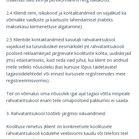
2.4 Kliendi nimi, isikukood ja kontaktandmed on vajalikud ka
võimalike vaidluste ja kaebuste lahendamisel (näiteks
maksekäsu kiirmenetluse algatamine).
2.5 Klientide kontaktandmeid kasutab rahvatantsukool
vajadusel ka turunduslikel eesmärkidel (nt rahvatantsukooli
poolsed reklaamkirjad järgnevate koolituste kohta, uudiskirjad
jms) edastamiseks, kuid seda vaid juhul, kui klient on andnud
meile selleks nõusoleku (kas kursuse lõpus täidetavatel
tagasisidelehtedel või ennast kursusele registreerudes meie
registreerimisvormis).
Teil on võimalus oma nõusolek igal ajal tagasi võtta mispeale
rahvatantsukool enam teile omapoolseid pakkumisi ei saada.
3. Rahvatantsukool töötleb järgmisi isikuandmeid:
Koolituse nimetus (klient on konkreetsele koolitusele
rahvatantsukooli kodulehe veebivormi kaudu või telefoni teel