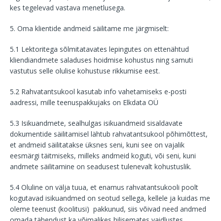
kes tegelevad vastava menetlusega.
5. Oma klientide andmeid säilitame me järgmiselt:
5.1 Lektoritega sõlmitatavates lepingutes on ettenähtud
kliendiandmete saladuses hoidmise kohustus ning samuti
vastutus selle olulise kohustuse rikkumise eest.
5.2 Rahvatantsukool kasutab info vahetamiseks e-posti
aadressi, mille teenuspakkujaks on Elkdata OÜ
5.3 Isikuandmete, sealhulgas isikuandmeid sisaldavate
dokumentide säilitamisel lähtub rahvatantsukool põhimõttest,
et andmeid säilitatakse üksnes seni, kuni see on vajalik
eesmärgi täitmiseks, milleks andmeid koguti, või seni, kuni
andmete säilitamine on seadusest tulenevalt kohustuslik.
5.4 Oluline on välja tuua, et enamus rahvatantsukooli poolt
kogutavad isikuandmed on seotud sellega, kellele ja kuidas me
oleme teenust (koolitusi) pakkunud, siis võivad need andmed
omada tähendust ka võimalikes hilisemates vaidlustes.