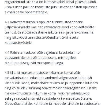
registreeritud isikutest on kursuse vältel kohal ja kes puudub.
Lisaks üsna paljude koolituste puhul lektor edastab õpilastele
e-maili peale õppematerjale.
4.3 Rahvatantsukoolis õppijate tunnistuste/tõendite
väljatrükkimiseks kasutab rahvatantsukool koopiaettevõtte
teenust. Seetõttu edastame isikute ees- ja perekonnanime
ning isikukoodi tunnistuste/tõendite trükkimiseks
koopiaettevõttele
4.4 Rahvatantsukool võib vajadusel kasutada info
edastamiseks ettevõtte teenuseid, mis tegeleb
otseturundusega või masspostitusega.
4.5 Kliendi maksekohustuste rikkumise korral võib
rahvatantsukool edastada andmed võlgnevuste kohta (sh
kliendi isikukood, maksehäire tekkimise ja lõppemise kuupäev
ning võlgu olev summa) teavet maksehäireregistrisse. Lisaks,
maksekohustuste rikkumise korral võib rahvatantsukool
sellega seotud andmeid edastada ka inkassoettevõtetele,
õigusnõustajatele, kohtutele ja muudele isikutele ja asutustele,