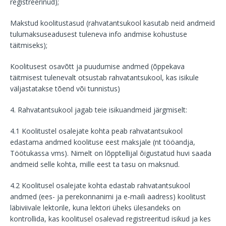
registreerinud);
Makstud koolitustasud (rahvatantsukool kasutab neid andmeid
tulumaksuseadusest tuleneva info andmise kohustuse
täitmiseks);
Koolitusest osavõtt ja puudumise andmed (õppekava
täitmisest tulenevalt otsustab rahvatantsukool, kas isikule
väljastatakse tõend või tunnistus)
4. Rahvatantsukool jagab teie isikuandmeid järgmiselt:
4.1 Koolitustel osalejate kohta peab rahvatantsukool
edastama andmed koolituse eest maksjale (nt tööandja,
Töötukassa vms). Nimelt on lõpptellijal õigustatud huvi saada
andmeid selle kohta, mille eest ta tasu on maksnud.
4.2 Koolitusel osalejate kohta edastab rahvatantsukool
andmed (ees- ja perekonnanimi ja e-maili aadress) koolitust
läbiviivale lektorile, kuna lektori üheks ülesandeks on
kontrollida, kas koolitusel osalevad registreeritud isikud ja kes