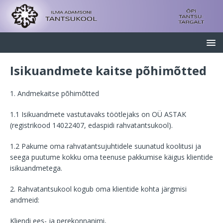
Isikuandmete kaitse põhimõtted
1. Andmekaitse põhimõtted
1.1 Isikuandmete vastutavaks töötlejaks on OÜ ASTAK
(registrikood 14022407, edaspidi rahvatantsukool).
1.2 Pakume oma rahvatantsujuhtidele suunatud koolitusi ja
seega puutume kokku oma teenuse pakkumise käigus klientide
isikuandmetega.
2. Rahvatantsukool kogub oma klientide kohta järgmisi
andmeid:
Kliendi ees- ja perekonnanimi,