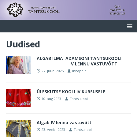
Uudised
ALGAB ILMA ADAMSONI TANTSUKOOLI
V LENNU VASTUVÕTT
27. juuni 2025
innapold
ÜLESKUTSE KOOLI IV KURSUSELE
10. aug 2023
Tantsukool
Algab IV lennu vastuvõtt
23. veebr 2023
Tantsukool