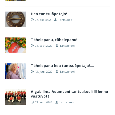
Hea tantsuõpetaja!
27. okt 2022
Tantsukool
Tähelepanu, tähelepanu!
21. sept 2022
Tantsukool
Tähelepanu hea tantsuõpetaja!….
13. juuli 2020
Tantsukool
Algab Ilma Adamsoni tantsukooli III lennu
vastuvõtt
13. jaan 2020
Tantsukool