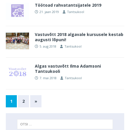
Töötoad rahvatantsijatele 2019
21. jaan 2019
Tantsukool
Vastuvõtt 2018 algavale kursusele kestab
augusti lõpuni!
5. aug 2018
Tantsukool
Algas vastuvõtt Ilma Adamsoni
Tantsukooli
7. mai 2018
Tantsukool
1
2
»